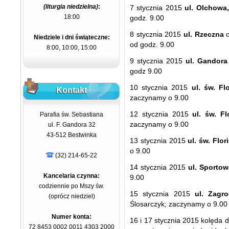
(liturgia niedzielna)
:
7 stycznia 2015
ul. Olchowa
18:00
godz. 9.00
8 stycznia 2015
ul. Rzeczna
o
Niedziele i dni świąteczne:
od godz. 9.00
8:00, 10:00, 15:00
9 stycznia 2015
ul. Gandora
godz 9.00
10 stycznia 2015
ul. św. Fl
Kontakt
zaczynamy o 9.00
12 stycznia 2015
ul. św. Fl
Parafia św. Sebastiana
zaczynamy o 9.00
ul. F. Gandora 32
43-512 Bestwinka
13 stycznia 2015
ul. św. Flor
o 9.00
(32) 214-65-22
14 stycznia 2015
ul. Sportow
Kancelaria czynna:
9.00
codziennie po Mszy św.
15 stycznia 2015
ul. Zagro
(oprócz niedziel)
Ślosarczyk; zaczynamy o 9.00
Numer konta:
16 i 17 stycznia 2015 kolęda d
72 8453 0002 0011 4303 2000