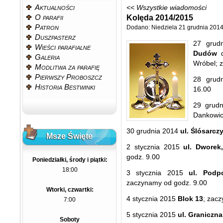
Aktualności
<< Wszystkie wiadomości
O parafii
Kolęda 2014/2015
Patron
Dodano: Niedziela 21 grudnia 2014
Duszpasterz
27 grud
Wieści parafialne
Dudów
d
Galeria
Wróbel; 
Modlitwa za parafię
Pierwszy Proboszcz
28 grud
Historia Bestwinki
16.00
29 grud
Dankowic
30 grudnia 2014
ul. Ślósarcz
Msze Święte
2 stycznia 2015
ul. Dworek
godz. 9.00
Poniedziałki, środy i piątki:
18:00
3 stycznia 2015
ul. Podp
zaczynamy od godz. 9.00
Wtorki, czwartki:
4 stycznia 2015
Blok 13
; zac
7:00
5 stycznia 2015
ul. Graniczn
Soboty