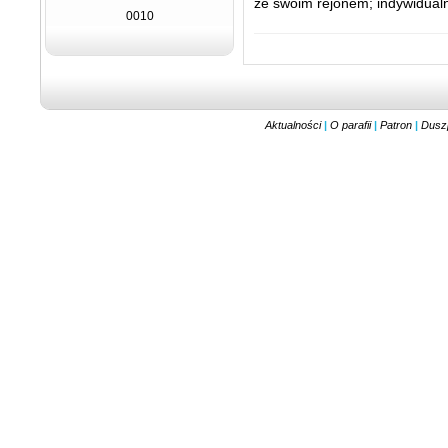
ze swoim rejonem; indywidualni
0010
Aktualności
|
O parafii
|
Patron
|
Dusz