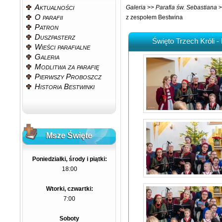
Aktualności
Galeria
>>
Parafia św. Sebastiana
>
O parafii
z zespołem Bestwina
Patron
Duszpasterz
Święto Trzech Króli 
Wieści parafialne
Galeria
Modlitwa za parafię
Pierwszy Proboszcz
Historia Bestwinki
Msze Święte
Poniedziałki, środy i piątki:
18:00
Wtorki, czwartki:
7:00
Soboty